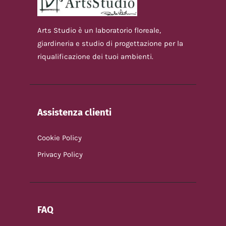
t
e
e
Arts Studio è un laboratorio floreale,
giardineria e studio di progettazione per la
N
riqualificazione dei tuoi ambienti.
a
v
Assistenza clienti
i
Cookie Policy
g
Privacy Policy
a
z
FAQ
i