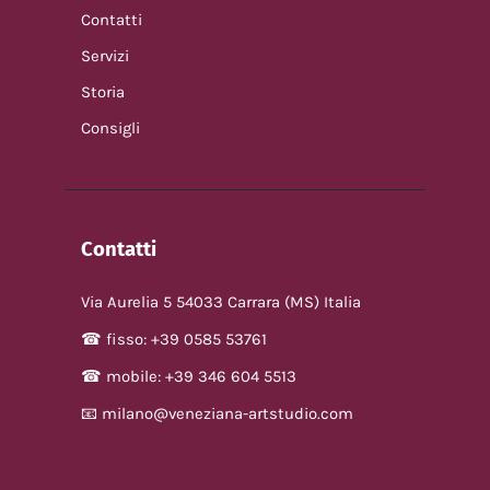
o
Contatti
Servizi
n
Storia
e
Consigli
Contatti
Via Aurelia 5 54033 Carrara (MS) Italia
☎ fisso: +39 0585 53761
☎ mobile: +39 346 604 5513
📧 milano@veneziana-artstudio.com