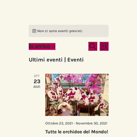
Non ci sono eventi previsti.
E
E
Cerca
In arrivo
Lista
S
v
v
Ultimi eventi | Eventi
e
e
l
e
e
OTT
n
23
z
n
2021
t
i
o
t
o
n
V
i
a
l
i
Ottobre 23, 2021
-
Novembre 30, 2021
R
a
Tutte le orchidee del Mondo!