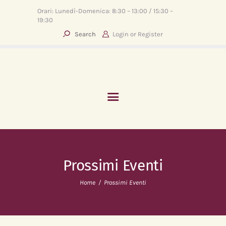
Orari: Lunedì-Domenica: 8:30 – 13:00 / 15:30 –
19:30
Login or
Register
HOME
ABOUT
SERVIZI
EVENTI
BLOG
CONTATTI
Prossimi Eventi
Home
Prossimi Eventi