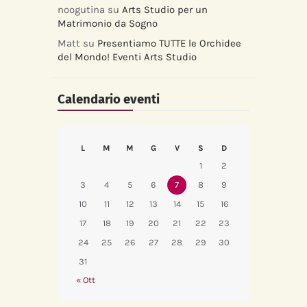
noogutina
su
Arts Studio per un
Matrimonio da Sogno
Matt
su
Presentiamo TUTTE le Orchidee
del Mondo! Eventi Arts Studio
Calendario eventi
L
M
M
G
V
S
D
1
2
3
4
5
6
7
8
9
10
11
12
13
14
15
16
17
18
19
20
21
22
23
24
25
26
27
28
29
30
31
« Ott