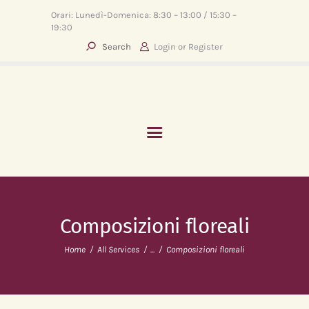
Orari: Lunedì-Domenica: 8:30 – 13:00 / 15:30 –
19:30
Login or
Register
HOME
ABOUT
SERVIZI
EVENTI
BLOG
CONTATTI
Composizioni floreali
Home
All Services
...
Composizioni floreali