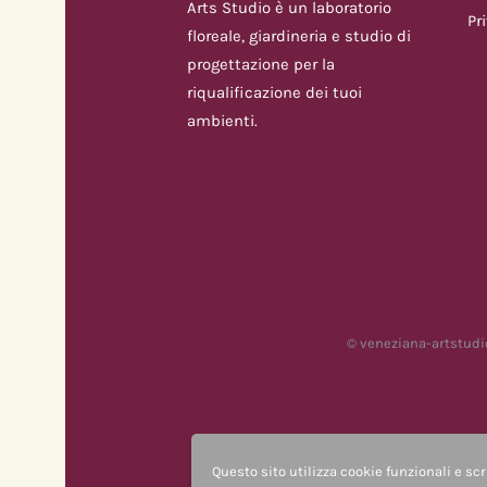
Arts Studio è un laboratorio
Pr
floreale, giardineria e studio di
progettazione per la
riqualificazione dei tuoi
ambienti.
© veneziana-artstudio
Questo sito utilizza cookie funzionali e scr