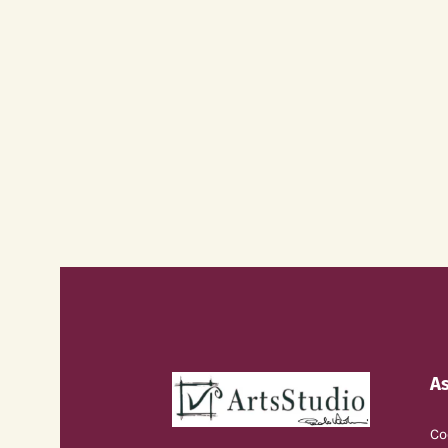
As
Co