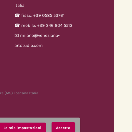
Italia
☎ fisso: +39 0585 53761
☎ mobile: +39 346 604 5513
📧 milano@veneziana-
artstudio.com
ra (MS) Toscana Italia
Le mie impostazioni
Accetta