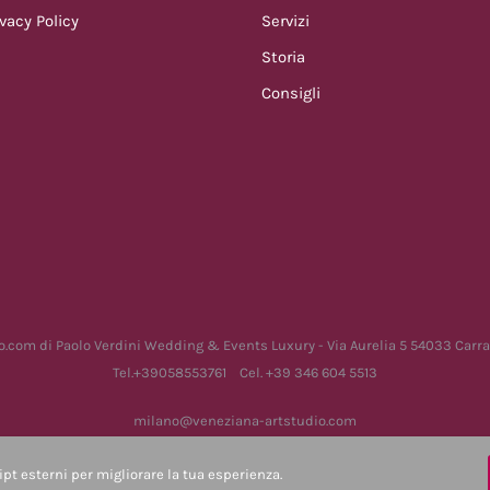
ivacy Policy
Servizi
Storia
Consigli
.com di Paolo Verdini Wedding & Events Luxury - Via Aurelia 5 54033 Carra
Tel.+39058553761 Cel. +39 346 604 5513
milano@veneziana-artstudio.com
P.iva 01037700455 -
Privacy Policy
-
Cookie Policy
-
Contatti
ipt esterni per migliorare la tua esperienza.