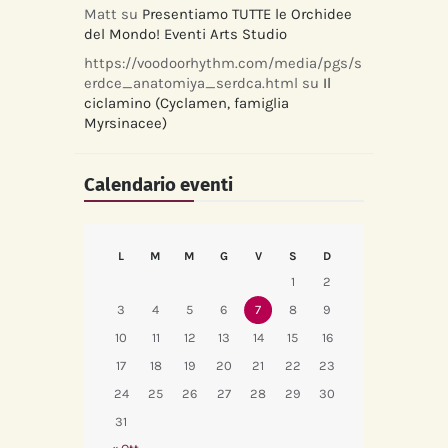
Matt
su
Presentiamo TUTTE le Orchidee
del Mondo! Eventi Arts Studio
https://voodoorhythm.com/media/pgs/s
erdce_anatomiya_serdca.html
su
Il
ciclamino (Cyclamen, famiglia
Myrsinacee)
Calendario eventi
L
M
M
G
V
S
D
1
2
3
4
5
6
7
8
9
10
11
12
13
14
15
16
17
18
19
20
21
22
23
24
25
26
27
28
29
30
31