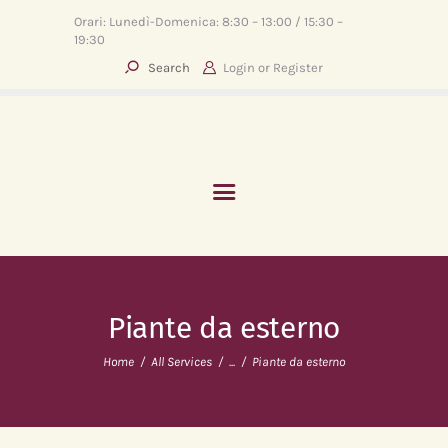
Orari: Lunedì-Domenica: 8:30 – 13:00 / 15:30 –
19:30
Login or
Register
HOME
ABOUT
SERVIZI
EVENTI
BLOG
CONTATTI
Piante da esterno
Home
All Services
...
Piante da esterno