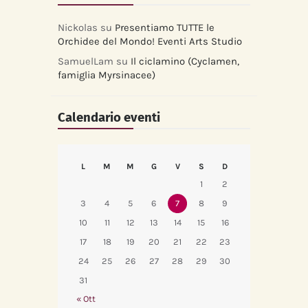
Nickolas
su
Presentiamo TUTTE le
Orchidee del Mondo! Eventi Arts Studio
SamuelLam
su
Il ciclamino (Cyclamen,
famiglia Myrsinacee)
Calendario eventi
L
M
M
G
V
S
D
1
2
3
4
5
6
7
8
9
10
11
12
13
14
15
16
17
18
19
20
21
22
23
24
25
26
27
28
29
30
31
« Ott