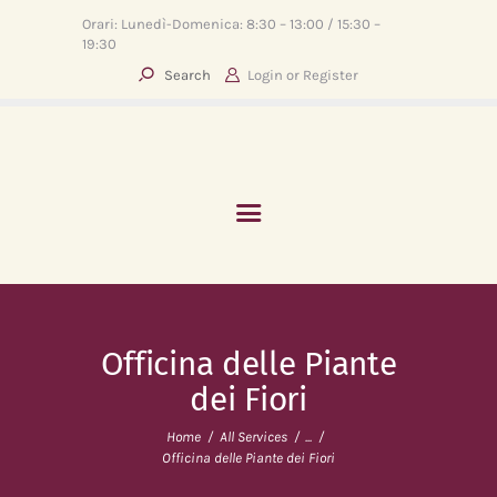
Orari: Lunedì-Domenica: 8:30 – 13:00 / 15:30 –
19:30
Login or
Register
HOME
ABOUT
SERVIZI
EVENTI
BLOG
CONTATTI
Officina delle Piante
dei Fiori
Home
All Services
...
Officina delle Piante dei Fiori