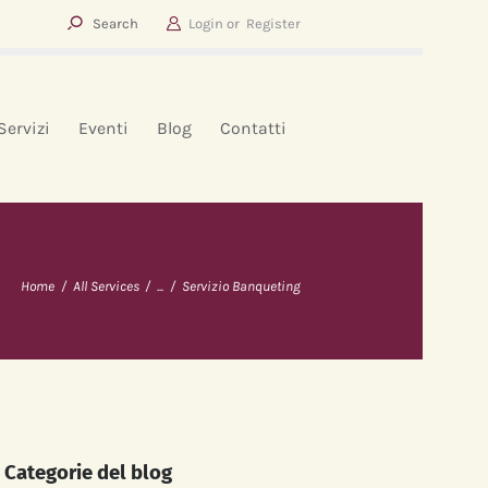
Login or
Register
Servizi
Eventi
Blog
Contatti
Home
All Services
...
Servizio Banqueting
Categorie del blog