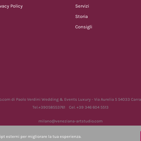
ivacy Policy
Servizi
Storia
Consigli
.com di Paolo Verdini Wedding & Events Luxury - Via Aurelia 5 54033 Carra
Tel.+39058553761 Cel. +39 346 604 5513
milano@veneziana-artstudio.com
P.iva 01037700455 -
Privacy Policy
-
Cookie Policy
-
Contatti
ipt esterni per migliorare la tua esperienza.