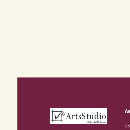
As
Co