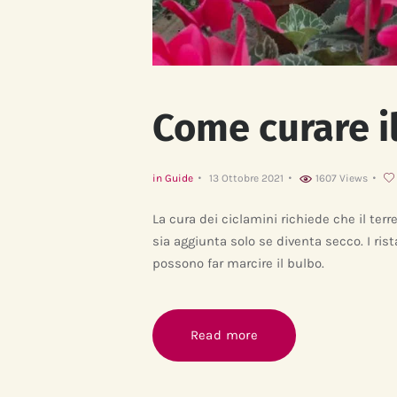
Come curare i
in
Guide
13 Ottobre 2021
1607
Views
La cura dei ciclamini richiede che il te
sia aggiunta solo se diventa secco. I ri
possono far marcire il bulbo.
Read more