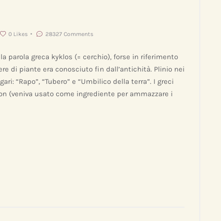
0
Likes
28327
Comments
a parola greca kyklos (= cerchio), forse in riferimento
e di piante era conosciuto fin dall’antichità. Plinio nei
gari: “Rapo”, “Tubero” e “Umbilico della terra”. I greci
on (veniva usato come ingrediente per ammazzare i