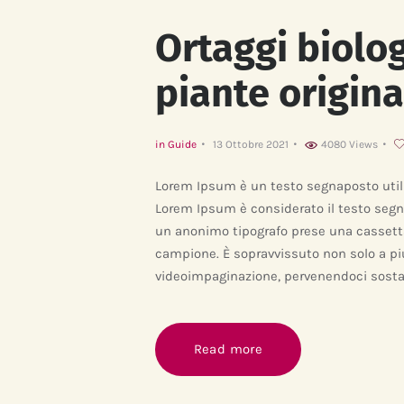
Ortaggi biolo
piante origina
in
Guide
13 Ottobre 2021
4080
Views
Lorem Ipsum è un testo segnaposto utiliz
Lorem Ipsum è considerato il testo seg
un anonimo tipografo prese una cassetta 
campione. È sopravvissuto non solo a più
videoimpaginazione, pervenendoci sosta
Read more