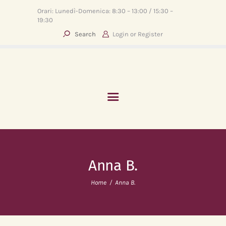
Orari: Lunedì-Domenica: 8:30 – 13:00 / 15:30 –
19:30
Login or
Register
HOME
ABOUT
SERVIZI
EVENTI
BLOG
CONTATTI
Anna B.
Home
Anna B.