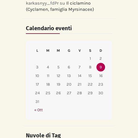
karkasnyy_fdPr
su
Il ciclamino
(Cyclamen, famiglia Myrsinacee)
Calendario eventi
L
M
M
G
V
S
D
1
2
3
4
5
6
7
8
9
10
11
12
13
14
15
16
17
18
19
20
21
22
23
24
25
26
27
28
29
30
31
« Ott
Nuvole di Tag