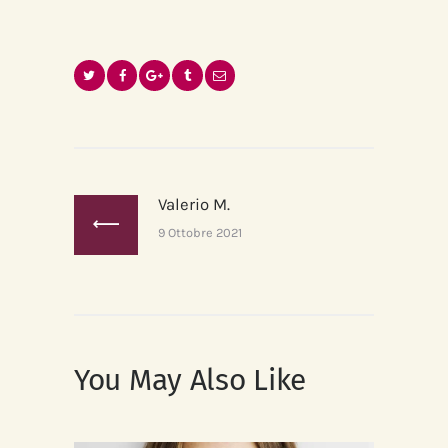
Navigazione
articoli
Valerio M.
Previous
post:
9 Ottobre 2021
You May Also Like