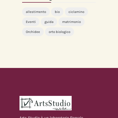
allestimento
bio
ciclamino
Eventi
guida
matrimonio
Orchidee
orto biologico
Arts Studio è un laboratorio floreale,